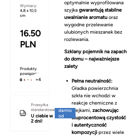
optymalnie wyprofilowana
Wymiary:
szyjka
gwarantują stabilne
4,8 x 10,5
cm
uwalnianie aromatu
oraz
wygodne przelewanie
16.50
ulubionych mieszanek bez
rozlewania.
PLN
Szklany pojemnik na zapach
do domu – najważniejsze
zalety
Produkty
powiązane
+4
Pełna neutralność:
Gładka powierzchnia
szkła nie wchodzi w
reakcje chemiczne z
Za
Przesyłka
standardowa
olejkami,
zachowując
darmo
U ciebie w
od
stuprocentową czystość
2 dni!
150 zł
i autentyczność
kompozycji
przez wiele