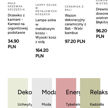
DZWON
MAŁE
WIETR
LAMPY SOLNE
DRZEWKA
CERAMIKA Z
W
Drewni
SZCZĘŚCIA
BALI
METALOWYCH
dzwon
KOSZACH
Drzewko z
Wazon
wietrzn
kamieni -
dekoracyjny
Lampa solna
Błękitn
Karneol na
ceramiczny z
w
orgonitowej
Bali - Wzór
metalowym
96.20
podstawie
bambus
koszu -
PLN
Wysoki kosz
34.90
97.20 PLN
z solą
PLN
164.20
PLN
Dekoracje
Moda
Energia
Relaks
Uchwyty
Moda
Tybetańskie
Kadzidła