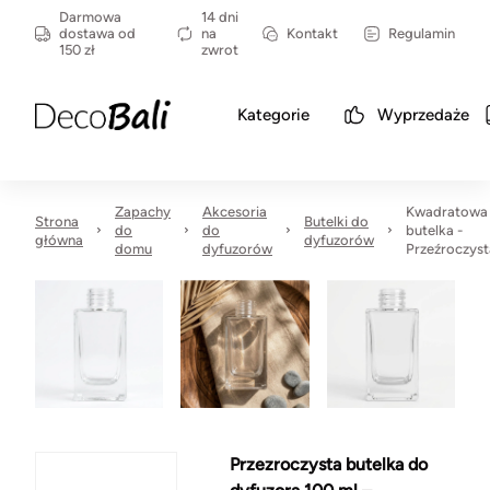
Darmowa
14 dni
dostawa od
na
Kontakt
Regulamin
150 zł
zwrot
Kategorie
Wyprzedaże
Zapachy
Akcesoria
Kwadratowa
Strona
Butelki do
do
do
butelka -
główna
dyfuzorów
domu
dyfuzorów
Przeźroczyst
Przezroczysta butelka do