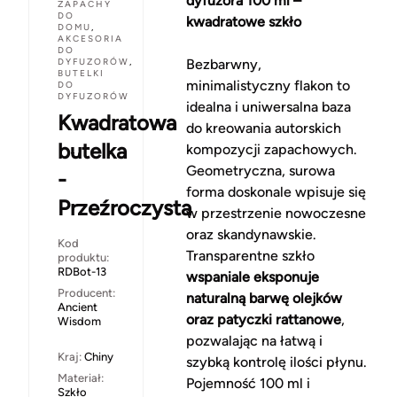
dyfuzora 100 ml –
ZAPACHY
DO
kwadratowe szkło
DOMU
,
AKCESORIA
DO
DYFUZORÓW
,
Bezbarwny,
BUTELKI
minimalistyczny flakon to
DO
DYFUZORÓW
idealna i uniwersalna baza
Kwadratowa
do kreowania autorskich
butelka
kompozycji zapachowych.
Geometryczna, surowa
-
forma doskonale wpisuje się
Przeźroczysta
w przestrzenie nowoczesne
oraz skandynawskie.
Kod
Transparentne szkło
produktu:
RDBot-13
wspaniale eksponuje
Producent:
naturalną barwę olejków
Ancient
oraz patyczki rattanowe
,
Wisdom
pozwalając na łatwą i
Kraj:
Chiny
szybką kontrolę ilości płynu.
Materiał:
Pojemność 100 ml i
Szkło