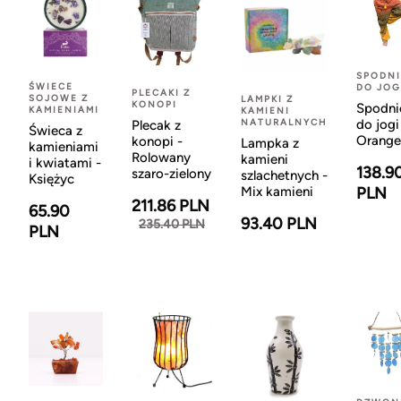
SPODNI
ŚWIECE
DO JOG
PLECAKI Z
SOJOWE Z
LAMPKI Z
KONOPI
Spodni
KAMIENIAMI
KAMIENI
NATURALNYCH
do jogi
Plecak z
Świeca z
Orange
konopi -
Lampka z
kamieniami
Rolowany
kamieni
i kwiatami -
138.9
szaro-zielony
szlachetnych -
Księżyc
Mix kamieni
PLN
211.86 PLN
65.90
93.40 PLN
235.40 PLN
PLN