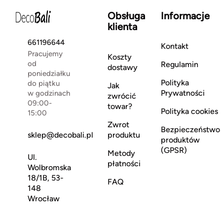
Obsługa
Informacje
klienta
661196644
Kontakt
Pracujemy
Koszty
od
Regulamin
dostawy
poniedziałku
Polityka
do piątku
Jak
Prywatności
w godzinach
zwrócić
09:00-
towar?
Polityka cookies
15:00
Zwrot
Bezpieczeństwo
sklep@decobali.pl
produktu
produktów
(GPSR)
Metody
Ul.
płatności
Wolbromska
18/1B, 53-
FAQ
148
Wrocław