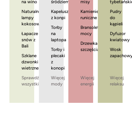
na wino
śródziemnomorska
misy
tybetański
Naturalne
Kapelusze
Kamienie
Pudry
lampy
z konpi
runiczne
do
kokosowe
kąpieli
Torby
Bransoletki
Łapacze
na
mocy
Dyfuzor
snów z
laptopa
kwiatowy
Drzewka
Bali
Torby i
szczęścia
Wosk
Szklane
plecaki
zapachow
dzwonki
z
wietrzne
konopi
Sprawdź
Więcej
Więcej
Więcej
wszystkie
mody
energii
relaksu