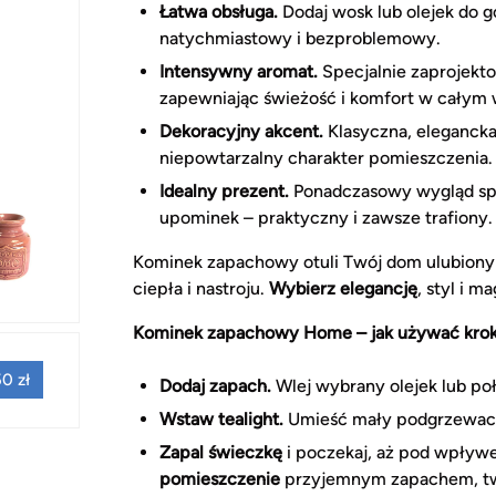
Łatwa obsługa.
Dodaj wosk lub olejek do g
natychmiastowy i bezproblemowy.
Intensywny aromat.
Specjalnie zaprojekt
zapewniając świeżość i komfort w całym 
Dekoracyjny akcent.
Klasyczna, elegancka
niepowtarzalny charakter pomieszczenia.
Idealny prezent.
Ponadczasowy wygląd spra
upominek – praktyczny i zawsze trafiony.
Kominek zapachowy otuli Twój dom ulubion
ciepła i nastroju.
Wybierz elegancję
, styl i 
Kominek zapachowy Home – jak używać krok
0 zł
Dodaj zapach.
Wlej wybrany olejek lub po
Wstaw tealight.
Umieść mały podgrzewacz 
Zapal świeczkę
i poczekaj, aż pod wpływ
pomieszczenie
przyjemnym zapachem, two