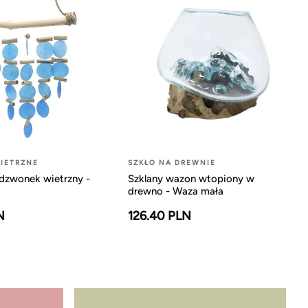
IETRZNE
SZKŁO NA DREWNIE
dzwonek wietrzny -
Szklany wazon wtopiony w
drewno - Waza mała
N
126.40 PLN