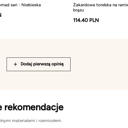
mad sari - Niebieska
Żakardowa torebka na rami
brązu
N
114.40 PLN
Dodaj pierwszą opinię
e rekomendacje
lnymi materiałami i rzemiosłem.