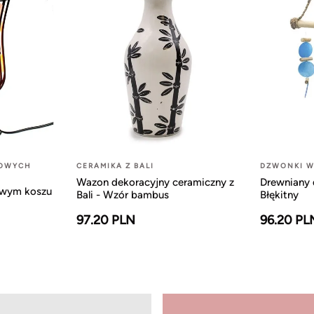
LOWYCH
CERAMIKA Z BALI
DZWONKI W
Wazon dekoracyjny ceramiczny z
Drewniany 
owym koszu
Bali - Wzór bambus
Błękitny
97.20 PLN
96.20 PL