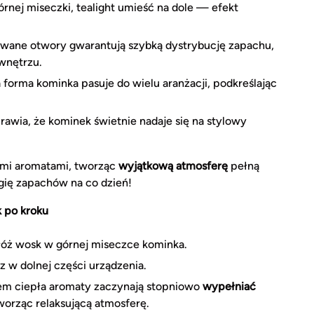
órnej miseczki, tealight umieść na dole — efekt
owane otwory gwarantują szybką dystrybucję zapachu,
wnętrzu.
 forma kominka pasuje do wielu aranżacji, podkreślając
wia, że kominek świetnie nadaje się na stylowy
ymi aromatami, tworząc
wyjątkową atmosferę
pełną
magię zapachów na co dzień!
 po kroku
łóż wosk w górnej miseczce kominka.
w dolnej części urządzenia.
em ciepła aromaty zaczynają stopniowo
wypełniać
rząc relaksującą atmosferę.