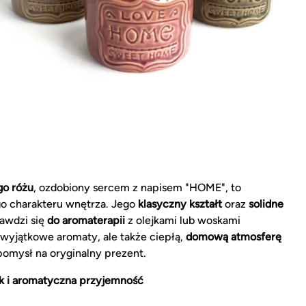
go różu
, ozdobiony sercem z napisem "HOME", to
go charakteru wnętrza. Jego
klasyczny kształt
oraz
solidne
rawdzi się
do aromaterapii
z olejkami lub woskami
yjątkowe aromaty, ale także ciepłą,
domową atmosferę
 pomysł na oryginalny prezent.
 i aromatyczna przyjemność