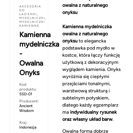
owalna z naturalnego
AKCESORIA
DO
onyksu
ŁAZIENKI
,
MYDELNICZKI
,
MYDELNICZKI
KAMIENNE
Kamienna mydelniczka
Kamienna
owalna z naturalnego
onyksu
to elegancka
mydelniczka
podstawka pod mydło w
-
kostce, która łączy funkcję
Owalna
użytkową z dekoracyjnym
wyglądem kamienia. Onyks
Onyks
wyróżnia się ciepłymi
przejściami tonalnymi,
Kod
produktu:
warstwową strukturą i
SSD-01
subtelnym połyskiem,
Producent:
dlatego każdy egzemplarz
Ancient
Wisdom
ma
indywidualny rysunek
oraz własny układ barw
.
Kraj:
Indonezja
Owalna forma dobrze