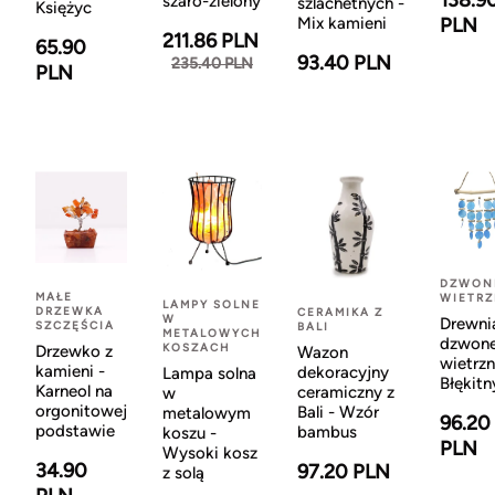
138.9
szaro-zielony
szlachetnych -
Księżyc
Mix kamieni
PLN
211.86 PLN
65.90
93.40 PLN
235.40 PLN
PLN
DZWON
MAŁE
WIETR
LAMPY SOLNE
DRZEWKA
CERAMIKA Z
W
Drewni
SZCZĘŚCIA
BALI
METALOWYCH
dzwon
KOSZACH
Drzewko z
Wazon
wietrzn
kamieni -
dekoracyjny
Lampa solna
Błękitn
Karneol na
ceramiczny z
w
orgonitowej
Bali - Wzór
metalowym
96.20
podstawie
bambus
koszu -
PLN
Wysoki kosz
34.90
97.20 PLN
z solą