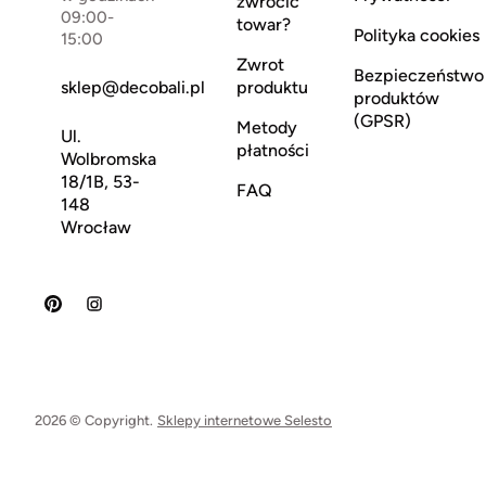
zwrócić
09:00-
towar?
Polityka cookies
15:00
Zwrot
Bezpieczeństwo
sklep@decobali.pl
produktu
produktów
(GPSR)
Metody
Ul.
płatności
Wolbromska
18/1B, 53-
FAQ
148
Wrocław
2026 © Copyright.
Sklepy internetowe Selesto