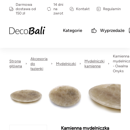
Darmowa
14 dni
dostawa od
na
Kontakt
Regulamin
150 zł
zwrot
Kategorie
Wyprzedaże
Kamienna
Akcesoria
Strona
Mydelniczki
mydelnic
do
Mydelniczki
główna
kamienne
- Owalna
łazienki
Onyks
Kamienna mydelniczka