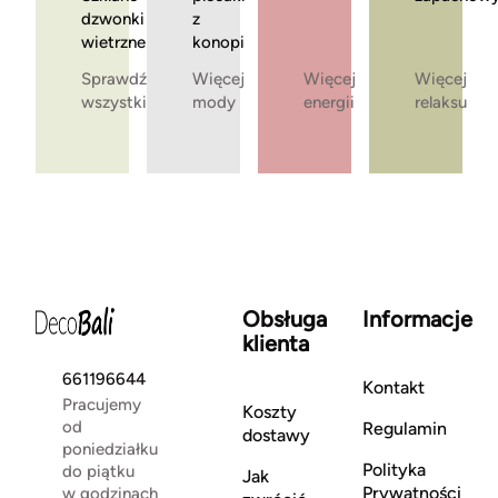
dzwonki
z
wietrzne
konopi
Sprawdź
Więcej
Więcej
Więcej
wszystkie
mody
energii
relaksu
Obsługa
Informacje
klienta
661196644
Kontakt
Pracujemy
Koszty
od
Regulamin
dostawy
poniedziałku
Polityka
do piątku
Jak
Prywatności
w godzinach