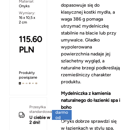
Materiał:
dopasowuje się do
Onyks
klasycznej kostki mydła, a
Wymiary:
16 x 10,5 x
waga 386 g pomaga
2 cm
utrzymać mydelniczkę
stabilnie na blacie lub przy
115.60
umywalce. Gładko
wypolerowana
PLN
powierzchnia nadaje jej
szlachetny wygląd, a
naturalne brzegi podkreślają
Produkty
rzemieślniczy charakter
powiązane
produktu.
Mydelniczka z kamienia
naturalnego do łazienki spa i
Za
boho
Przesyłka
standardowa
darmo
U ciebie w
od
Onyks dobrze sprawdzi się
2 dni!
150 zł
w łazienkach w stylu spa,