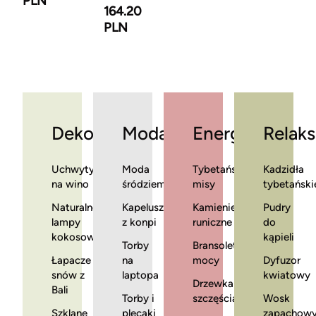
PLN
164.20
PLN
Dekoracje
Moda
Energia
Relaks
Uchwyty
Moda
Tybetańskie
Kadzidła
na wino
śródziemnomorska
misy
tybetański
Naturalne
Kapelusze
Kamienie
Pudry
lampy
z konpi
runiczne
do
kokosowe
kąpieli
Torby
Bransoletki
Łapacze
na
mocy
Dyfuzor
snów z
laptopa
kwiatowy
Drzewka
Bali
Torby i
szczęścia
Wosk
Szklane
plecaki
zapachow