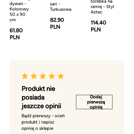
torebka na
dywan -
sari -
ramię - Styl
Kolorowy
Turkusowa
Aztec
50 x 90
82.90
cm
114.40
PLN
PLN
61.80
PLN
Produkt nie
posiada
Dodaj
pierwszą
jeszcze opinii
opinię
Bądź pierwszy - oceń
produkt i napisz
opinię o sklepie