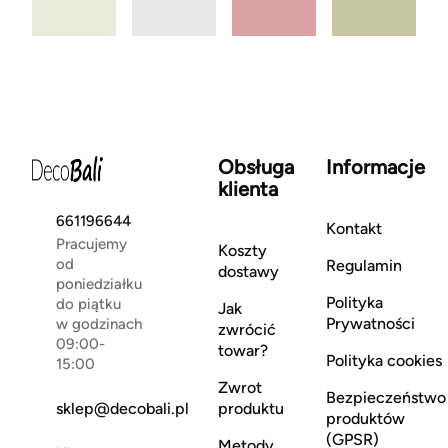
Obsługa
Informacje
klienta
661196644
Kontakt
Pracujemy
Koszty
od
Regulamin
dostawy
poniedziałku
Polityka
do piątku
Jak
Prywatności
w godzinach
zwrócić
09:00-
towar?
Polityka cookies
15:00
Zwrot
Bezpieczeństwo
sklep@decobali.pl
produktu
produktów
(GPSR)
Metody