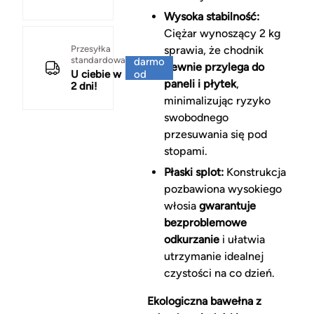
Wysoka stabilność:
Ciężar wynoszący 2 kg
Za
Przesyłka
sprawia, że chodnik
standardowa
darmo
pewnie przylega do
U ciebie w
od
paneli i płytek
,
2 dni!
150 zł
minimalizując ryzyko
swobodnego
przesuwania się pod
stopami.
Płaski splot:
Konstrukcja
pozbawiona wysokiego
włosia
gwarantuje
bezproblemowe
odkurzanie
i ułatwia
utrzymanie idealnej
czystości na co dzień.
Ekologiczna bawełna z