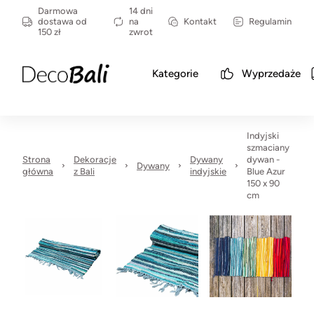
Darmowa
14 dni
dostawa od
na
Kontakt
Regulamin
150 zł
zwrot
Kategorie
Wyprzedaże
Indyjski
szmaciany
Strona
Dekoracje
Dywany
dywan -
Dywany
główna
z Bali
indyjskie
Blue Azur
150 x 90
cm