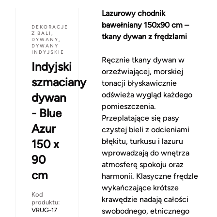
Lazurowy chodnik
bawełniany 150x90 cm –
DEKORACJE
Z BALI
,
tkany dywan z frędzlami
DYWANY
,
DYWANY
INDYJSKIE
Ręcznie tkany dywan w
Indyjski
orzeźwiającej, morskiej
szmaciany
tonacji błyskawicznie
odświeża wygląd każdego
dywan
pomieszczenia.
- Blue
Przeplatające się pasy
Azur
czystej bieli z odcieniami
błękitu, turkusu i lazuru
150 x
wprowadzają do wnętrza
90
atmosferę spokoju oraz
cm
harmonii. Klasyczne frędzle
wykańczające krótsze
Kod
krawędzie nadają całości
produktu:
VRUG-17
swobodnego, etnicznego