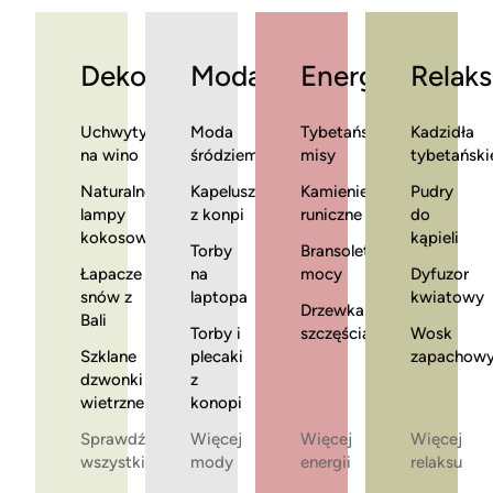
Dekoracje
Moda
Energia
Relaks
Uchwyty
Moda
Tybetańskie
Kadzidła
na wino
śródziemnomorska
misy
tybetański
Naturalne
Kapelusze
Kamienie
Pudry
lampy
z konpi
runiczne
do
kokosowe
kąpieli
Torby
Bransoletki
Łapacze
na
mocy
Dyfuzor
snów z
laptopa
kwiatowy
Drzewka
Bali
Torby i
szczęścia
Wosk
Szklane
plecaki
zapachow
dzwonki
z
wietrzne
konopi
Sprawdź
Więcej
Więcej
Więcej
wszystkie
mody
energii
relaksu