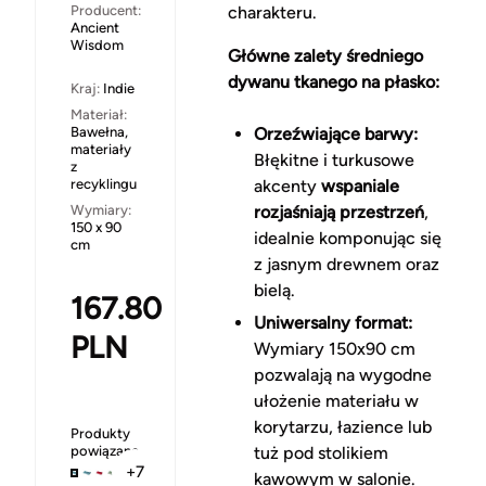
Producent:
charakteru.
Ancient
Wisdom
Główne zalety średniego
dywanu tkanego na płasko:
Kraj:
Indie
Materiał:
Bawełna,
Orzeźwiające barwy:
materiały
Błękitne i turkusowe
z
recyklingu
akcenty
wspaniale
Wymiary:
rozjaśniają przestrzeń
,
150 x 90
idealnie komponując się
cm
z jasnym drewnem oraz
bielą.
167.80
Uniwersalny format:
PLN
Wymiary 150x90 cm
pozwalają na wygodne
ułożenie materiału w
korytarzu, łazience lub
Produkty
powiązane
tuż pod stolikiem
+7
kawowym w salonie.