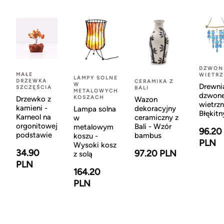
DZWON
MAŁE
WIETR
LAMPY SOLNE
DRZEWKA
CERAMIKA Z
W
Drewni
SZCZĘŚCIA
BALI
METALOWYCH
dzwon
KOSZACH
Drzewko z
Wazon
wietrzn
kamieni -
dekoracyjny
Lampa solna
Błękitn
Karneol na
ceramiczny z
w
orgonitowej
Bali - Wzór
metalowym
96.20
podstawie
bambus
koszu -
PLN
Wysoki kosz
34.90
97.20 PLN
z solą
PLN
164.20
PLN