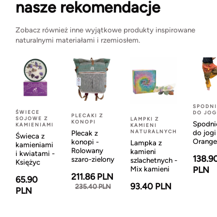
nasze rekomendacje
Zobacz również inne wyjątkowe produkty inspirowane
naturalnymi materiałami i rzemiosłem.
SPODNI
ŚWIECE
DO JOG
PLECAKI Z
SOJOWE Z
LAMPKI Z
KONOPI
Spodni
KAMIENIAMI
KAMIENI
NATURALNYCH
do jogi
Plecak z
Świeca z
Orange
konopi -
Lampka z
kamieniami
Rolowany
kamieni
i kwiatami -
138.9
szaro-zielony
szlachetnych -
Księżyc
Mix kamieni
PLN
211.86 PLN
65.90
93.40 PLN
235.40 PLN
PLN