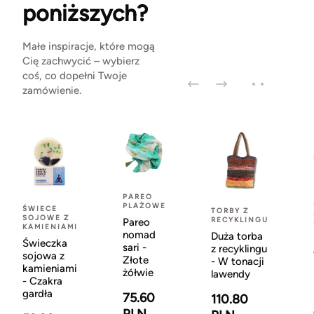
poniższych?
Małe inspiracje, które mogą
Cię zachwycić – wybierz
coś, co dopełni Twoje
zamówienie.
PAREO
PLAŻOWE
ŚWIECE
TORBY Z
SOJOWE Z
RECYKLINGU
Pareo
KAMIENIAMI
nomad
Duża torba
Świeczka
sari -
z recyklingu
sojowa z
Złote
- W tonacji
kamieniami
żółwie
lawendy
- Czakra
gardła
75.60
110.80