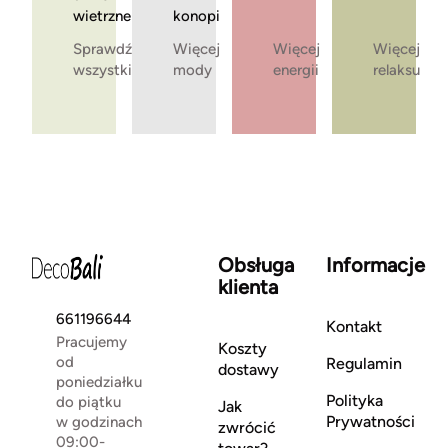
wietrzne
konopi
Sprawdź
Więcej
Więcej
Więcej
wszystkie
mody
energii
relaksu
Obsługa
Informacje
klienta
661196644
Kontakt
Pracujemy
Koszty
od
Regulamin
dostawy
poniedziałku
Polityka
do piątku
Jak
Prywatności
w godzinach
zwrócić
09:00-