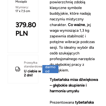
Mosiądz
powierzchnię zdobią
Wymiary:
klasyczne symbole
17 x 7,5 cm
buddyjskie, które nadają
naczyniu mistyczny
379.80
charakter.
Co ważne
, jej
waga wynosząca 1,3 kg
PLN
zapewnia stabilność i
potężne wibracje podczas
sesji. To idealny wybór dla
osób szukających
profesjonalnego narzędzia
Za
Przesyłka
do głębokiej pracy z
standardowa
darmo
dźwiękiem.
U ciebie w
od
2 dni!
150 zł
Tybetańska misa dźwiękowa
– głębokie skupienie i
harmonia umysłu
Prezentowana
tybetańska