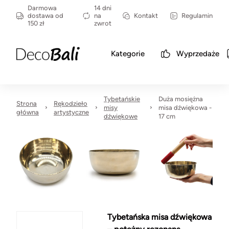
Darmowa
14 dni
dostawa od
na
Kontakt
Regulamin
150 zł
zwrot
Kategorie
Wyprzedaże
Tybetańskie
Duża mosiężna
Strona
Rękodzieło
misy
misa dźwiękowa -
główna
artystyczne
dźwiękowe
17 cm
Tybetańska misa dźwiękowa