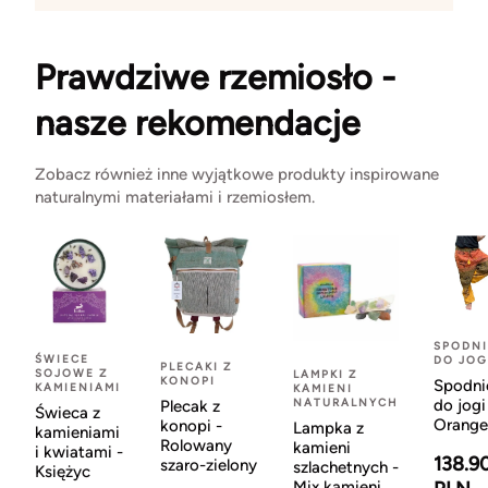
Prawdziwe rzemiosło -
nasze rekomendacje
Zobacz również inne wyjątkowe produkty inspirowane
naturalnymi materiałami i rzemiosłem.
SPODNI
ŚWIECE
DO JOG
PLECAKI Z
SOJOWE Z
LAMPKI Z
KONOPI
Spodni
KAMIENIAMI
KAMIENI
NATURALNYCH
do jogi
Plecak z
Świeca z
Orange
konopi -
Lampka z
kamieniami
Rolowany
kamieni
i kwiatami -
138.9
szaro-zielony
szlachetnych -
Księżyc
Mix kamieni