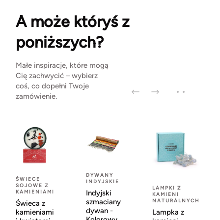
A może któryś z
poniższych?
Małe inspiracje, które mogą
Cię zachwycić – wybierz
coś, co dopełni Twoje
zamówienie.
DYWANY
ŚWIECE
INDYJSKIE
SOJOWE Z
LAMPKI Z
KAMIENIAMI
Indyjski
KAMIENI
szmaciany
NATURALNYCH
Świeca z
dywan -
kamieniami
Lampka z
Kolorowy