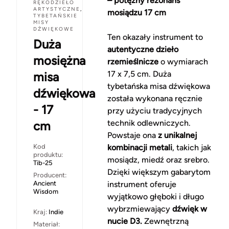
– potężny rezonans
RĘKODZIEŁO
ARTYSTYCZNE
,
mosiądzu 17 cm
TYBETAŃSKIE
MISY
DŹWIĘKOWE
Ten okazały instrument to
Duża
autentyczne dzieło
mosiężna
rzemieślnicze
o wymiarach
17 x 7,5 cm. Duża
misa
tybetańska misa dźwiękowa
dźwiękowa
została wykonana ręcznie
- 17
przy użyciu tradycyjnych
technik odlewniczych.
cm
Powstaje ona
z unikalnej
Kod
kombinacji metali
, takich jak
produktu:
mosiądz, miedź oraz srebro.
Tib-25
Dzięki większym gabarytom
Producent:
Ancient
instrument oferuje
Wisdom
wyjątkowo głęboki i długo
wybrzmiewający
dźwięk w
Kraj:
Indie
nucie D3.
Zewnętrzną
Materiał: