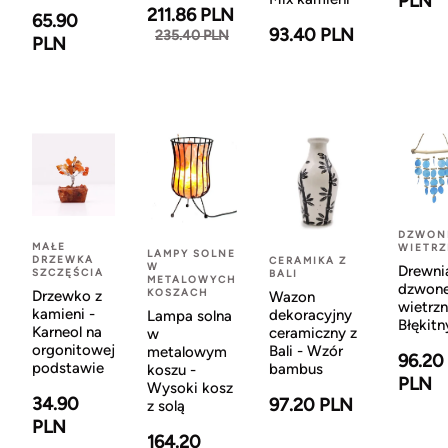
PLN
211.86 PLN
65.90
93.40 PLN
235.40 PLN
PLN
DZWON
MAŁE
WIETR
LAMPY SOLNE
DRZEWKA
CERAMIKA Z
W
Drewni
SZCZĘŚCIA
BALI
METALOWYCH
dzwon
KOSZACH
Drzewko z
Wazon
wietrzn
kamieni -
dekoracyjny
Lampa solna
Błękitn
Karneol na
ceramiczny z
w
orgonitowej
Bali - Wzór
metalowym
96.20
podstawie
bambus
koszu -
PLN
Wysoki kosz
34.90
97.20 PLN
z solą
PLN
164.20