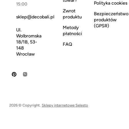
towar?
Polityka cookies
15:00
Zwrot
Bezpieczeństwo
sklep@decobali.pl
produktu
produktów
(GPSR)
Metody
Ul.
płatności
Wolbromska
18/1B, 53-
FAQ
148
Wrocław
2026 © Copyright.
Sklepy internetowe Selesto