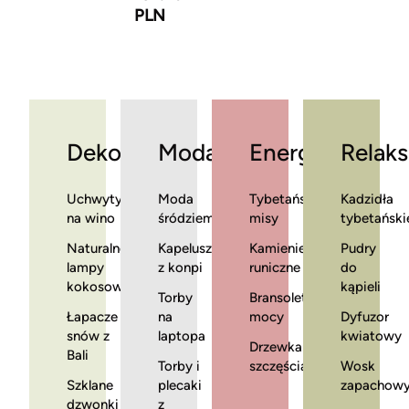
PLN
Dekoracje
Moda
Energia
Relaks
Uchwyty
Moda
Tybetańskie
Kadzidła
na wino
śródziemnomorska
misy
tybetański
Naturalne
Kapelusze
Kamienie
Pudry
lampy
z konpi
runiczne
do
kokosowe
kąpieli
Torby
Bransoletki
Łapacze
na
mocy
Dyfuzor
snów z
laptopa
kwiatowy
Drzewka
Bali
Torby i
szczęścia
Wosk
Szklane
plecaki
zapachow
dzwonki
z