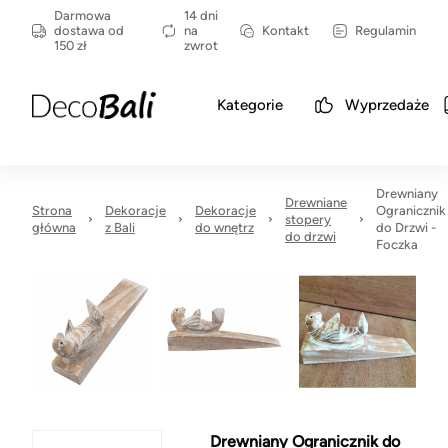
Darmowa
14 dni
dostawa od
na
Kontakt
Regulamin
150 zł
zwrot
Kategorie
Wyprzedaże
Drewniany
Drewniane
Strona
Dekoracje
Dekoracje
Ogranicznik
stopery
główna
z Bali
do wnętrz
do Drzwi -
do drzwi
Foczka
Drewniany Ogranicznik do