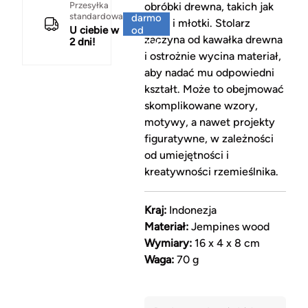
Za
Przesyłka
obróbki drewna, takich jak
standardowa
darmo
dłuta i młotki. Stolarz
U ciebie w
od
zaczyna od kawałka drewna
2 dni!
150 zł
i ostrożnie wycina materiał,
aby nadać mu odpowiedni
kształt. Może to obejmować
skomplikowane wzory,
motywy, a nawet projekty
figuratywne, w zależności
od umiejętności i
kreatywności rzemieślnika.
Kraj:
Indonezja
Materiał:
Jempines wood
Wymiary:
16 x 4 x 8 cm
Waga:
70 g