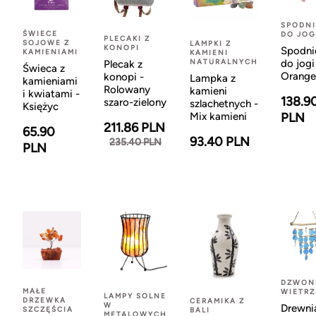
SPODNI
ŚWIECE
DO JOG
PLECAKI Z
SOJOWE Z
LAMPKI Z
KONOPI
Spodni
KAMIENIAMI
KAMIENI
NATURALNYCH
do jogi
Plecak z
Świeca z
Orange
konopi -
Lampka z
kamieniami
Rolowany
kamieni
i kwiatami -
138.9
szaro-zielony
szlachetnych -
Księżyc
Mix kamieni
PLN
211.86 PLN
65.90
93.40 PLN
235.40 PLN
PLN
DZWON
MAŁE
WIETR
LAMPY SOLNE
DRZEWKA
CERAMIKA Z
W
Drewni
SZCZĘŚCIA
BALI
METALOWYCH