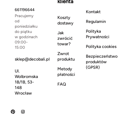
klienta
661196644
Kontakt
Pracujemy
Koszty
od
Regulamin
dostawy
poniedziałku
Polityka
do piątku
Jak
Prywatności
w godzinach
zwrócić
09:00-
towar?
Polityka cookies
15:00
Zwrot
Bezpieczeństwo
sklep@decobali.pl
produktu
produktów
(GPSR)
Metody
Ul.
płatności
Wolbromska
18/1B, 53-
FAQ
148
Wrocław