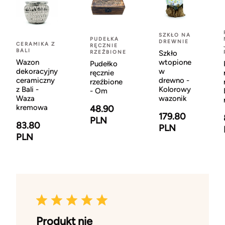
SZKŁO NA
PUDEŁKA
DREWNIE
CERAMIKA Z
RĘCZNIE
BALI
RZEŹBIONE
Szkło
Wazon
wtopione
Pudełko
dekoracyjny
w
ręcznie
ceramiczny
drewno -
rzeźbione
z Bali -
Kolorowy
- Om
Waza
wazonik
kremowa
48.90
179.80
PLN
83.80
PLN
PLN
Produkt nie