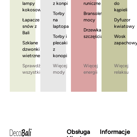
lampy
z konpi
runiczne
do
kokosowe
kąpieli
Torby
Bransoletki
Łapacze
na
mocy
Dyfuzor
snów z
laptopa
kwiatowy
Drzewka
Bali
Torby i
szczęścia
Wosk
Szklane
plecaki
zapachow
dzwonki
z
wietrzne
konopi
Sprawdź
Więcej
Więcej
Więcej
wszystkie
mody
energii
relaksu
Obsługa
Informacje