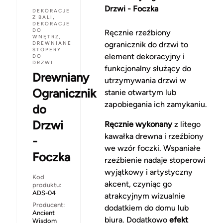
Drzwi - Foczka
DEKORACJE
Z BALI
,
DEKORACJE
DO
Ręcznie rzeźbiony
WNĘTRZ
,
DREWNIANE
ogranicznik do drzwi to
STOPERY
element dekoracyjny i
DO
DRZWI
funkcjonalny służący do
Drewniany
utrzymywania drzwi w
Ogranicznik
stanie otwartym lub
zapobiegania ich zamykaniu.
do
Drzwi
Ręcznie wykonany
z litego
kawałka drewna i rzeźbiony
-
we wzór foczki. Wspaniałe
Foczka
rzeźbienie nadaje stoperowi
wyjątkowy i artystyczny
Kod
akcent, czyniąc go
produktu:
ADS-04
atrakcyjnym wizualnie
Producent:
dodatkiem do domu lub
Ancient
biura. Dodatkowo
efekt
Wisdom