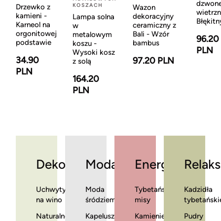
dzwon
KOSZACH
Drzewko z
Wazon
wietrzn
kamieni -
dekoracyjny
Lampa solna
Błękitn
Karneol na
ceramiczny z
w
orgonitowej
Bali - Wzór
metalowym
96.20
podstawie
bambus
koszu -
PLN
Wysoki kosz
34.90
97.20 PLN
z solą
PLN
164.20
PLN
Dekoracje
Moda
Energia
Relaks
Uchwyty
Moda
Tybetańskie
Kadzidła
na wino
śródziemnomorska
misy
tybetański
Naturalne
Kapelusze
Kamienie
Pudry