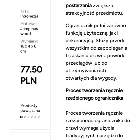
postarzania
zwiększa
Kraj:
atrakcyjność przedmiotu.
Indonezja
Materiał:
Ogranicznik pełni zarówno
Jempines
funkcję użyteczną, jak i
wood
dekoracyjną. Służy przede
Wymiary:
16 x 4 x 8
wszystkim do zapobiegania
cm
trzaskaniu drzwi z powodu
przeciągów lub do
77.50
utrzymywania ich
otwartych dla wygody.
PLN
Proces tworzenia ręcznie
rzeźbionego ogranicznika
Produkty
powiązane
Proces tworzenia ręcznie
rzeźbionego ogranicznika do
drzwi wymaga użycia
tradycyjnych narzędzi do