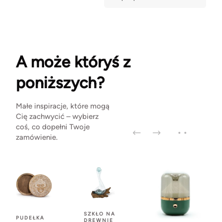
A może któryś z
poniższych?
Małe inspiracje, które mogą
Cię zachwycić – wybierz
coś, co dopełni Twoje
zamówienie.
SZKŁO NA
PUDEŁKA
DREWNIE