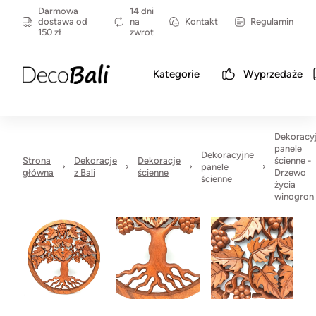
Darmowa
14 dni
dostawa od
na
Kontakt
Regulamin
150 zł
zwrot
Kategorie
Wyprzedaże
Dekoracy
panele
Dekoracyjne
Strona
Dekoracje
Dekoracje
ścienne -
panele
główna
z Bali
ścienne
Drzewo
ścienne
życia
winogron