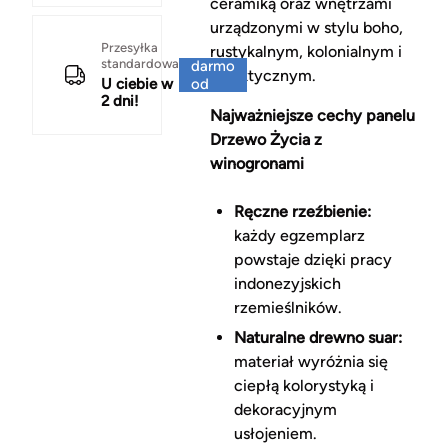
ceramiką oraz wnętrzami
urządzonymi w stylu boho,
Za
Przesyłka
rustykalnym, kolonialnym i
standardowa
darmo
eklektycznym.
U ciebie w
od
2 dni!
150 zł
Najważniejsze cechy panelu
Drzewo Życia z
winogronami
Ręczne rzeźbienie:
każdy egzemplarz
powstaje dzięki pracy
indonezyjskich
rzemieślników.
Naturalne drewno suar:
materiał wyróżnia się
ciepłą kolorystyką i
dekoracyjnym
usłojeniem.