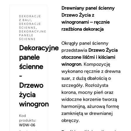
Drewniany panel ścienny
Drzewo Życia z
DEKORACJE
Z BALI
,
winogronami – ręcznie
DEKORACJE
ŚCIENNE
,
rzeźbiona dekoracja
DEKORACYJNE
PANELE
ŚCIENNE
Okrągły panel ścienny
Dekoracyjne
przedstawia
Drzewo Życia
panele
otoczone liśćmi i kiściami
winogron
. Kompozycję
ścienne
wykonano ręcznie z drewna
-
suar, z dużą dbałością o
Drzewo
szczegóły. Rozłożysta
korona, mocny pień oraz
życia
widoczne korzenie tworzą
winogron
harmonijną, ażurową formę
zamkniętą w drewnianej
Kod
obręczy.
produktu:
WDW-06