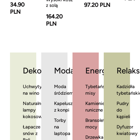
34.90
97.20 PLN
z solą
PLN
164.20
PLN
Dekoracje
Moda
Energia
Relaks
Uchwyty
Moda
Tybetańskie
Kadzidła
na wino
śródziemnomorska
misy
tybetański
Naturalne
Kapelusze
Kamienie
Pudry
lampy
z konpi
runiczne
do
kokosowe
kąpieli
Torby
Bransoletki
Łapacze
na
mocy
Dyfuzor
snów z
laptopa
kwiatowy
Drzewka