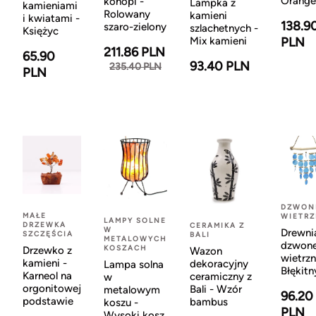
Orange
konopi -
Lampka z
kamieniami
Rolowany
kamieni
i kwiatami -
138.9
szaro-zielony
szlachetnych -
Księżyc
Mix kamieni
PLN
211.86 PLN
65.90
93.40 PLN
235.40 PLN
PLN
DZWON
MAŁE
WIETR
LAMPY SOLNE
DRZEWKA
CERAMIKA Z
W
Drewni
SZCZĘŚCIA
BALI
METALOWYCH
dzwon
KOSZACH
Drzewko z
Wazon
wietrzn
kamieni -
dekoracyjny
Lampa solna
Błękitn
Karneol na
ceramiczny z
w
orgonitowej
Bali - Wzór
metalowym
96.20
podstawie
bambus
koszu -
PLN
Wysoki kosz