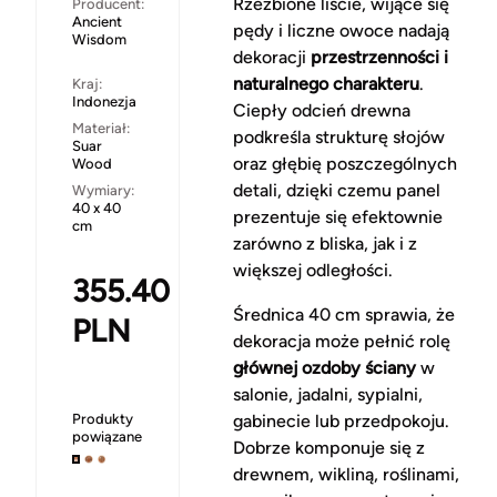
Rzeźbione liście, wijące się
Producent:
Ancient
pędy i liczne owoce nadają
Wisdom
dekoracji
przestrzenności i
naturalnego charakteru
.
Kraj:
Indonezja
Ciepły odcień drewna
Materiał:
podkreśla strukturę słojów
Suar
oraz głębię poszczególnych
Wood
detali, dzięki czemu panel
Wymiary:
40 x 40
prezentuje się efektownie
cm
zarówno z bliska, jak i z
większej odległości.
355.40
Średnica 40 cm sprawia, że
PLN
dekoracja może pełnić rolę
głównej ozdoby ściany
w
salonie, jadalni, sypialni,
Produkty
gabinecie lub przedpokoju.
powiązane
Dobrze komponuje się z
drewnem, wikliną, roślinami,