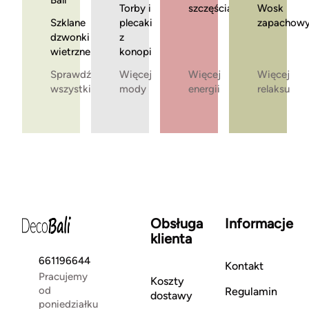
Bali
Torby i
szczęścia
Wosk
Szklane
plecaki
zapachow
dzwonki
z
wietrzne
konopi
Sprawdź
Więcej
Więcej
Więcej
wszystkie
mody
energii
relaksu
Obsługa
Informacje
klienta
661196644
Kontakt
Pracujemy
Koszty
od
Regulamin
dostawy
poniedziałku