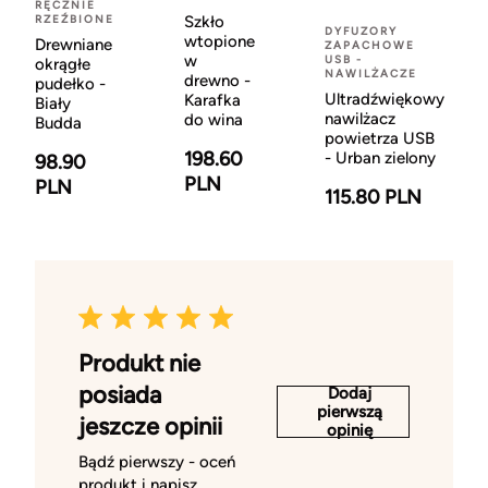
RĘCZNIE
RZEŹBIONE
Szkło
DYFUZORY
wtopione
Drewniane
ZAPACHOWE
w
USB -
okrągłe
NAWILŻACZE
drewno -
pudełko -
Ultradźwiękowy
Karafka
Biały
nawilżacz
do wina
Budda
powietrza USB
198.60
- Urban zielony
98.90
PLN
PLN
115.80 PLN
Produkt nie
posiada
Dodaj
pierwszą
jeszcze opinii
opinię
Bądź pierwszy - oceń
produkt i napisz