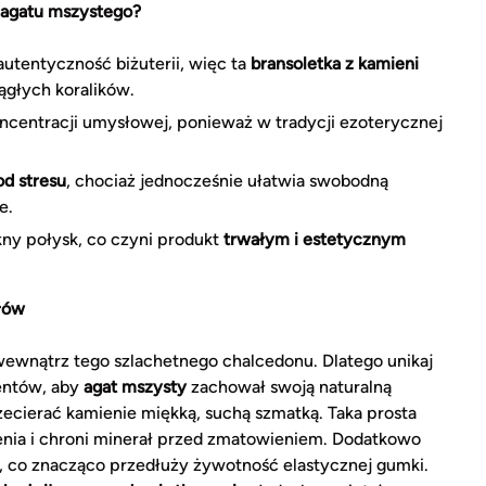
i agatu mszystego?
autentyczność biżuterii, więc ta
bransoletka z kamieni
ągłych koralików.
ncentracji umysłowej, ponieważ w tradycji ezoterycznej
od stresu
, chociaż jednocześnie ułatwia swobodną
e.
ny połysk, co czyni produkt
trwałym i estetycznym
ałów
ewnątrz tego szlachetnego chalcedonu. Dlatego unikaj
gentów, aby
agat mszysty
zachował swoją naturalną
rzecierać kamienie miękką, suchą szmatką. Taka prosta
nia i chroni minerał przed zmatowieniem. Dodatkowo
, co znacząco przedłuży żywotność elastycznej gumki.