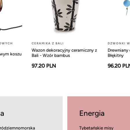
LOWYCH
CERAMIKA Z BALI
DZWONKI W
Wazon dekoracyjny ceramiczny z
Drewniany 
owym koszu
Bali - Wzór bambus
Błękitny
97.20 PLN
96.20 PL
a
Energia
ródziemnomorska
Tybetańskie misy