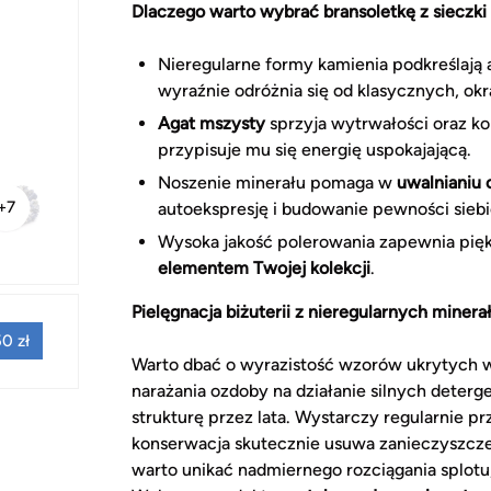
Dlaczego warto wybrać bransoletkę z sieczk
Nieregularne formy kamienia podkreślają 
wyraźnie odróżnia się od klasycznych, okr
Agat mszysty
sprzyja wytrwałości oraz ko
przypisuje mu się energię uspokajającą.
Noszenie minerału pomaga w
uwalnianiu 
+7
autoekspresję i budowanie pewności siebi
Wysoka jakość polerowania zapewnia pięk
elementem Twojej kolekcji
.
Pielęgnacja biżuterii z nieregularnych miner
0 zł
Warto dbać o wyrazistość wzorów ukrytych w
narażania ozdoby na działanie silnych deter
strukturę przez lata. Wystarczy regularnie p
konserwacja skutecznie usuwa zanieczyszcze
warto unikać nadmiernego rozciągania splotu