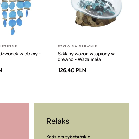
IETRZNE
SZKŁO NA DREWNIE
dzwonek wietrzny -
Szklany wazon wtopiony w
drewno - Waza mała
N
126.40 PLN
Relaks
Kadzidła tybetańskie