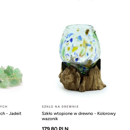
NYCH
SZKŁO NA DREWNIE
ch - Jadeit
Szkło wtopione w drewno - Kolorowy
wazonik
179.80 PLN