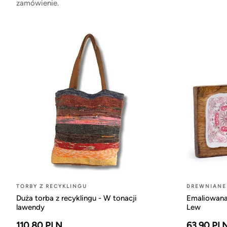
zamówienie.
TORBY Z RECYKLINGU
DREWNIANE
Duża torba z recyklingu - W tonacji
Emaliowana 
lawendy
Lew
110.80 PLN
63.90 PL