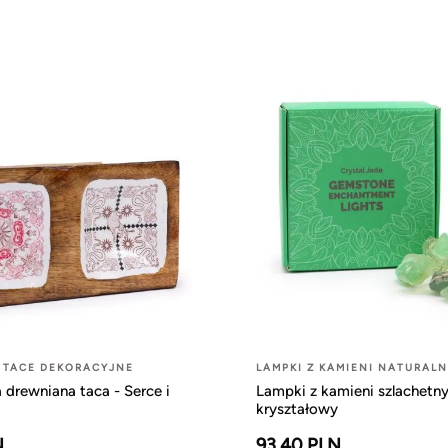
 TACE DEKORACYJNE
LAMPKI Z KAMIENI NATURAL
drewniana taca - Serce i
Lampki z kamieni szlachetny
kryształowy
N
93.40 PLN