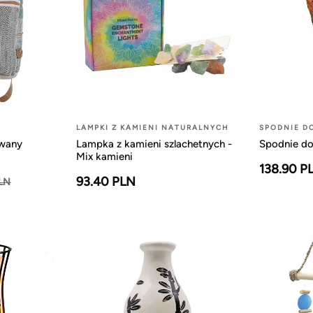
LAMPKI Z KAMIENI NATURALNYCH
SPODNIE D
owany
Lampka z kamieni szlachetnych -
Spodnie do
Mix kamieni
138.90 P
93.40 PLN
PLN