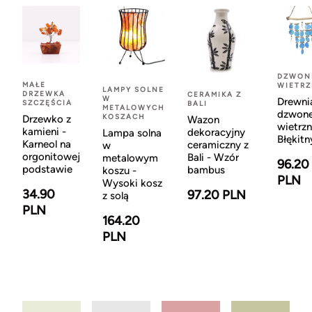
DZWON
MAŁE
WIETR
LAMPY SOLNE
DRZEWKA
CERAMIKA Z
W
Drewni
SZCZĘŚCIA
BALI
METALOWYCH
dzwon
KOSZACH
Drzewko z
Wazon
wietrzn
kamieni -
dekoracyjny
Lampa solna
Błękitn
Karneol na
ceramiczny z
w
orgonitowej
Bali - Wzór
metalowym
96.20
podstawie
bambus
koszu -
PLN
Wysoki kosz
34.90
97.20 PLN
z solą
PLN
164.20
PLN