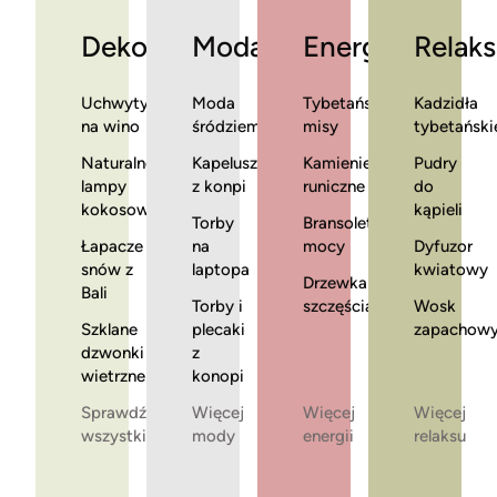
Dekoracje
Moda
Energia
Relaks
Uchwyty
Moda
Tybetańskie
Kadzidła
na wino
śródziemnomorska
misy
tybetański
Naturalne
Kapelusze
Kamienie
Pudry
lampy
z konpi
runiczne
do
kokosowe
kąpieli
Torby
Bransoletki
Łapacze
na
mocy
Dyfuzor
snów z
laptopa
kwiatowy
Drzewka
Bali
Torby i
szczęścia
Wosk
Szklane
plecaki
zapachow
dzwonki
z
wietrzne
konopi
Sprawdź
Więcej
Więcej
Więcej
wszystkie
mody
energii
relaksu