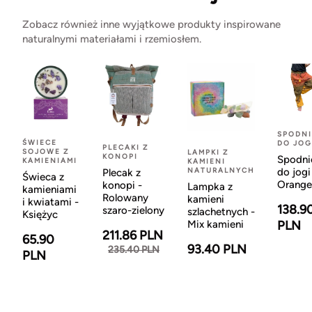
Zobacz również inne wyjątkowe produkty inspirowane
naturalnymi materiałami i rzemiosłem.
SPODNI
ŚWIECE
DO JOG
PLECAKI Z
SOJOWE Z
LAMPKI Z
KONOPI
Spodni
KAMIENIAMI
KAMIENI
NATURALNYCH
do jogi
Plecak z
Świeca z
Orange
konopi -
Lampka z
kamieniami
Rolowany
kamieni
i kwiatami -
138.9
szaro-zielony
szlachetnych -
Księżyc
Mix kamieni
PLN
211.86 PLN
65.90
93.40 PLN
235.40 PLN
PLN