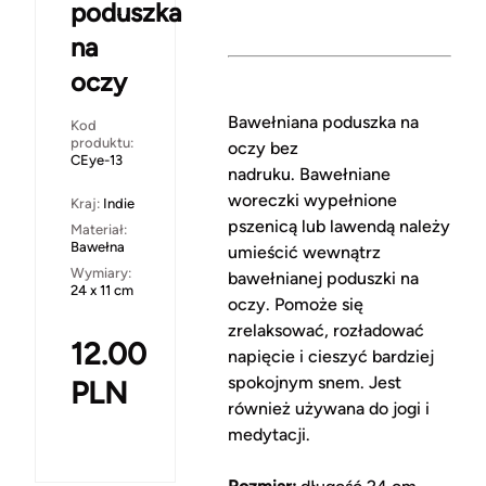
poduszka
na
oczy
Bawełniana poduszka na
Kod
produktu:
oczy bez
CEye-13
nadruku.
Bawełniane
woreczki wypełnione
Kraj:
Indie
pszenicą lub lawendą należy
Materiał:
Bawełna
umieścić wewnątrz
Wymiary:
bawełnianej poduszki na
24 x 11 cm
oczy. Pomoże się
zrelaksować, rozładować
12.00
napięcie i cieszyć bardziej
spokojnym snem.
Jest
PLN
również używana do jogi i
medytacji.