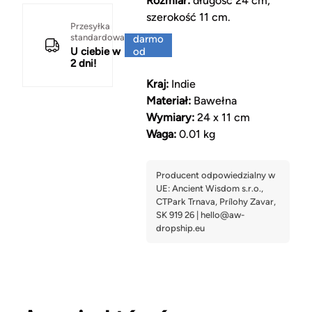
Rozmiar:
długość 24 cm,
szerokość 11 cm.
Za
Przesyłka
standardowa
darmo
U ciebie w
od
2 dni!
150 zł
Kraj:
Indie
Materiał:
Bawełna
Wymiary:
24 x 11 cm
Waga:
0.01 kg