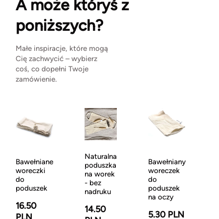
A może któryś z
poniższych?
Małe inspiracje, które mogą
Cię zachwycić – wybierz
coś, co dopełni Twoje
zamówienie.
Naturalna
Bawełniane
Bawełniany
poduszka
woreczki
woreczek
na worek
do
do
- bez
poduszek
poduszek
nadruku
na oczy
16.50
14.50
5.30 PLN
PLN