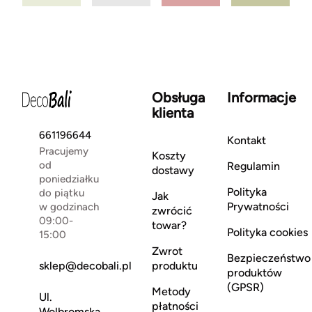
Obsługa
Informacje
klienta
661196644
Kontakt
Pracujemy
Koszty
od
Regulamin
dostawy
poniedziałku
Polityka
do piątku
Jak
Prywatności
w godzinach
zwrócić
09:00-
towar?
Polityka cookies
15:00
Zwrot
Bezpieczeństwo
sklep@decobali.pl
produktu
produktów
(GPSR)
Metody
Ul.
płatności
Wolbromska