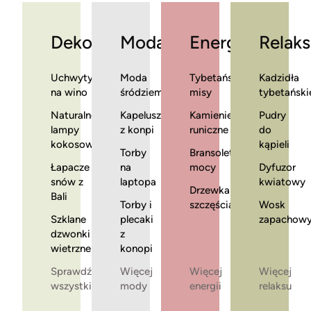
Dekoracje
Moda
Energia
Relaks
Uchwyty
Moda
Tybetańskie
Kadzidła
na wino
śródziemnomorska
misy
tybetański
Naturalne
Kapelusze
Kamienie
Pudry
lampy
z konpi
runiczne
do
kokosowe
kąpieli
Torby
Bransoletki
Łapacze
na
mocy
Dyfuzor
snów z
laptopa
kwiatowy
Drzewka
Bali
Torby i
szczęścia
Wosk
Szklane
plecaki
zapachow
dzwonki
z
wietrzne
konopi
Sprawdź
Więcej
Więcej
Więcej
wszystkie
mody
energii
relaksu