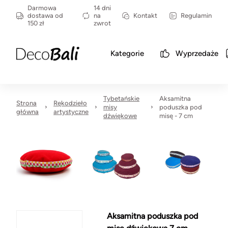
Darmowa
14 dni
dostawa od
na
Kontakt
Regulamin
150 zł
zwrot
Kategorie
Wyprzedaże
Tybetańskie
Aksamitna
Strona
Rękodzieło
misy
poduszka pod
główna
artystyczne
dźwiękowe
misę - 7 cm
Aksamitna poduszka pod