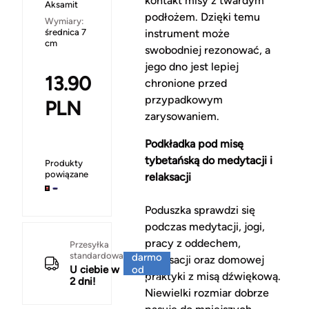
kontakt misy z twardym
Aksamit
podłożem. Dzięki temu
Wymiary:
średnica 7
instrument może
cm
swobodniej rezonować, a
jego dno jest lepiej
13.90
chronione przed
przypadkowym
PLN
zarysowaniem.
Podkładka pod misę
tybetańską do medytacji i
Produkty
powiązane
relaksacji
Poduszka sprawdzi się
podczas medytacji, jogi,
pracy z oddechem,
Za
Przesyłka
standardowa
darmo
relaksacji oraz domowej
U ciebie w
od
praktyki z misą dźwiękową.
2 dni!
150 zł
Niewielki rozmiar dobrze