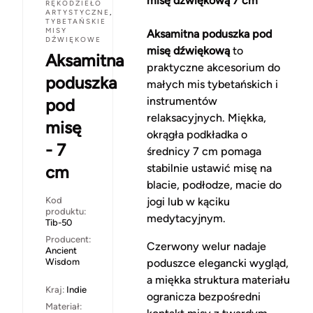
misę dźwiękową 7 cm
RĘKODZIEŁO
ARTYSTYCZNE
,
TYBETAŃSKIE
MISY
Aksamitna poduszka pod
DŹWIĘKOWE
misę dźwiękową
to
Aksamitna
praktyczne akcesorium do
poduszka
małych mis tybetańskich i
instrumentów
pod
relaksacyjnych. Miękka,
misę
okrągła podkładka o
- 7
średnicy 7 cm pomaga
stabilnie ustawić misę na
cm
blacie, podłodze, macie do
Kod
jogi lub w kąciku
produktu:
medytacyjnym.
Tib-50
Producent:
Czerwony welur nadaje
Ancient
Wisdom
poduszce elegancki wygląd,
a miękka struktura materiału
Kraj:
Indie
ogranicza bezpośredni
Materiał: