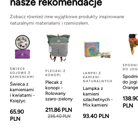
nasze rekomendacje
Zobacz również inne wyjątkowe produkty inspirowane
naturalnymi materiałami i rzemiosłem.
SPODNI
ŚWIECE
DO JOG
PLECAKI Z
SOJOWE Z
LAMPKI Z
KONOPI
Spodni
KAMIENIAMI
KAMIENI
NATURALNYCH
do jogi
Plecak z
Świeca z
Orange
konopi -
Lampka z
kamieniami
Rolowany
kamieni
i kwiatami -
138.9
szaro-zielony
szlachetnych -
Księżyc
Mix kamieni
PLN
211.86 PLN
65.90
93.40 PLN
235.40 PLN
PLN