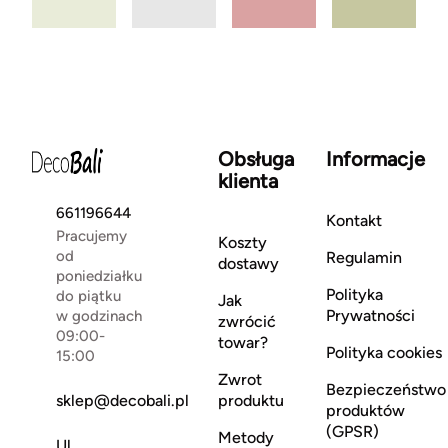
Obsługa
Informacje
klienta
661196644
Kontakt
Pracujemy
Koszty
od
Regulamin
dostawy
poniedziałku
Polityka
do piątku
Jak
Prywatności
w godzinach
zwrócić
09:00-
towar?
Polityka cookies
15:00
Zwrot
Bezpieczeństwo
sklep@decobali.pl
produktu
produktów
(GPSR)
Metody
Ul.