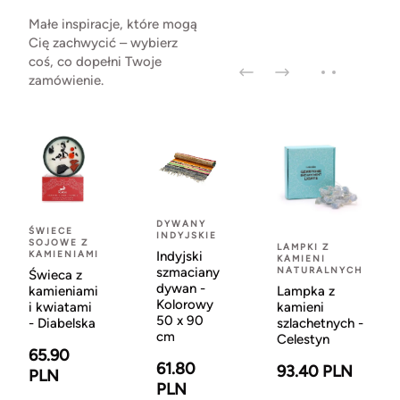
Małe inspiracje, które mogą
Cię zachwycić – wybierz
coś, co dopełni Twoje
zamówienie.
DYWANY
ŚWIECE
INDYJSKIE
SOJOWE Z
LAMPKI Z
KAMIENIAMI
Indyjski
KAMIENI
szmaciany
NATURALNYCH
Świeca z
dywan -
kamieniami
Lampka z
Kolorowy
i kwiatami
kamieni
50 x 90
- Diabelska
szlachetnych -
cm
Celestyn
65.90
61.80
93.40 PLN
PLN
PLN