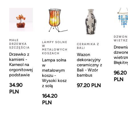
DZWON
MAŁE
WIETR
LAMPY SOLNE
DRZEWKA
CERAMIKA Z
W
Drewni
SZCZĘŚCIA
BALI
METALOWYCH
dzwon
KOSZACH
Drzewko z
Wazon
wietrzn
kamieni -
dekoracyjny
Lampa solna
Błękitn
Karneol na
ceramiczny z
w
orgonitowej
Bali - Wzór
metalowym
96.20
podstawie
bambus
koszu -
PLN
Wysoki kosz
34.90
97.20 PLN
z solą
PLN
164.20
PLN