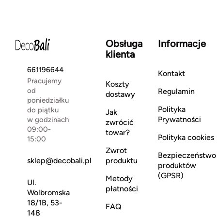
Obsługa
Informacje
klienta
661196644
Kontakt
Pracujemy
Koszty
od
Regulamin
dostawy
poniedziałku
Polityka
do piątku
Jak
Prywatności
w godzinach
zwrócić
09:00-
towar?
Polityka cookies
15:00
Zwrot
Bezpieczeństwo
sklep@decobali.pl
produktu
produktów
(GPSR)
Metody
Ul.
płatności
Wolbromska
18/1B, 53-
FAQ
148