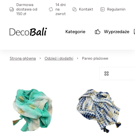
Darmowa
14 dni
dostawa od
na
Kontakt
Regulamin
150 zł
zwrot
Kategorie
Wyprzedaże
Strona główna
Odzież i dodatki
Pareo plażowe